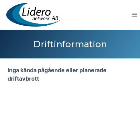
Skip
to
content
Driftinformation
Inga kända pågående eller planerade
driftavbrott